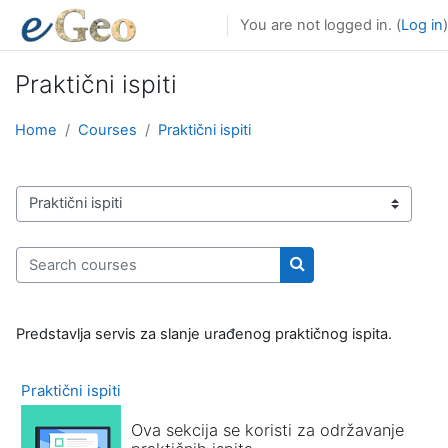
Skip to main content
You are not logged in. (
Log in
)
Praktični ispiti
Home
Courses
Praktični ispiti
Course categories
Search courses
Search courses
Predstavlja servis za slanje urađenog praktičnog ispita.
Praktični ispiti
Ova sekcija se koristi za održavanje