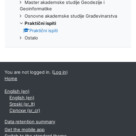
Master akademske studije Geodezije i
Geoinformatike
Osnovne akademske studije Građevinarstva
Praktični ispiti
Praktični ispiti
Ostalo
You are not logged in. (
Log in
)
Home
English ‎(en)‎
English ‎(en)‎
Srpski ‎(sr_lt)‎
Српски ‎(sr_cr)‎
Data retention summary
Get the mobile app