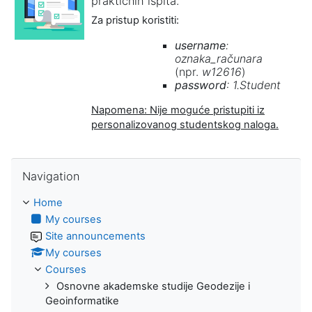
praktičnih ispita.
Za
pristup koristiti:
username
:
oznaka_računara
(npr.
w12616
)
password
: 1.Student
Napomena: Nije moguće pristupiti iz
personalizovanog studentskog naloga.
Skip Navigation
Navigation
Home
My courses
Site announcements
My courses
Courses
Osnovne akademske studije Geodezije i
Geoinformatike