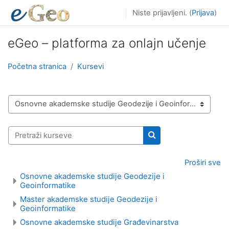
Idi na glavni sadržaj
Niste prijavljeni. (
Prijava
)
eGeo – platforma za onlajn učenje
Početna stranica
Kursevi
Kategorije kurseva
Pretraži kurseve
Pretraži kurseve
Proširi sve
Osnovne akademske studije Geodezije i
Geoinformatike
Master akademske studije Geodezije i
Geoinformatike
Osnovne akademske studije Građevinarstva